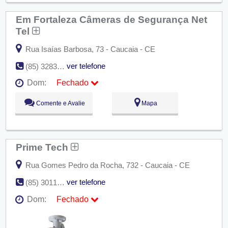
Sex:
09:00 - 18:00
Sáb:
Fechado
Em Fortaleza Câmeras de Segurança Net
Dom:
Fechado
Tel
Rua Isaías Barbosa, 73 - Caucaia - CE
ver telefone
(85) 3283-7345 / (85) 8843-9244
Dom:
Fechado
Seg:
09:00 - 18:00
Comente e Avalie
Mapa
Ter:
09:00 - 18:00
Qua:
09:00 - 18:00
Qui:
09:00 - 18:00
Sex:
09:00 - 18:00
Sáb:
Fechado
Prime Tech
Dom:
Fechado
Rua Gomes Pedro da Rocha, 732 - Caucaia - CE
ver telefone
(85) 3011-5687
Dom:
Fechado
Seg:
09:00 - 18:00
Ter:
09:00 - 18:00