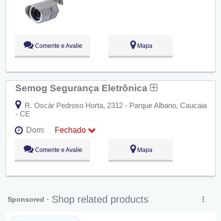
Qua:
09:00 - 18:00
Qui:
09:00 - 18:00
Sex:
09:00 - 18:00
Sáb:
Fechado
Dom:
Fechado
Comente e Avalie
Mapa
Semog Segurança Eletrônica
R. Oscár Pedroso Horta, 2312 - Parque Albano, Caucaia
- CE
Dom:
Fechado
Seg:
09:00 - 18:00
Comente e Avalie
Mapa
Ter:
09:00 - 18:00
Qua:
09:00 - 18:00
Qui:
09:00 - 18:00
Sex:
09:00 - 18:00
Sáb:
Fechado
Dom:
Fechado