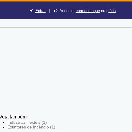
Entrar
|
Anuncie:
com destaque
ou
grátis
Veja também:
Indústrias Têxteis (1)
Extintores de Incêndio (1)