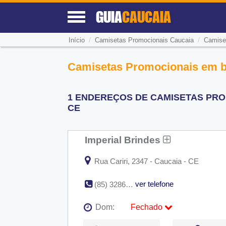
GUIA
CAUCAIA
/
/
Início
Camisetas Promocionais Caucaia
Camiset
Camisetas Promocionais em ba
1 ENDEREÇOS DE CAMISETAS PROM
CE
Imperial Brindes
Rua Cariri, 2347 - Caucaia - CE
ver telefone
(85) 3286-0444 / (85) 9236-4095
Dom:
Fechado
Seg:
09:00 - 18:00