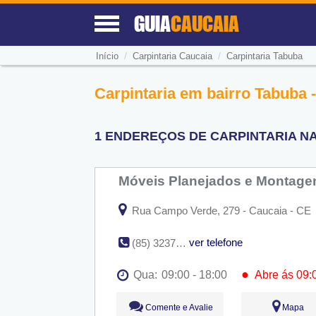
GUIA
CAUCAIA
/
/
Início
Carpintaria Caucaia
Carpintaria Tabuba
Carpintaria em bairro Tabuba 
1 ENDEREÇOS DE CARPINTARIA NA
Móveis Planejados e Montage
Rua Campo Verde, 279 - Caucaia - CE
ver telefone
(85) 3237-2688
●
Qua:
09:00 - 18:00
Abre ás 09:
Seg:
09:00 - 18:00
Comente e Avalie
Mapa
Ter:
09:00 - 18:00