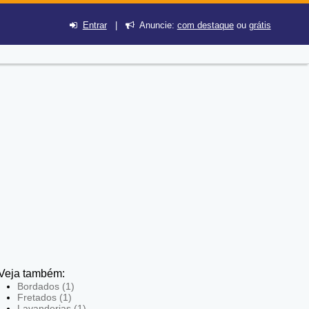
Entrar
|
Anuncie:
com destaque
ou
grátis
Veja também:
Bordados (1)
Fretados (1)
Lavanderias (1)