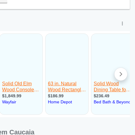
:00
 em Caucaia