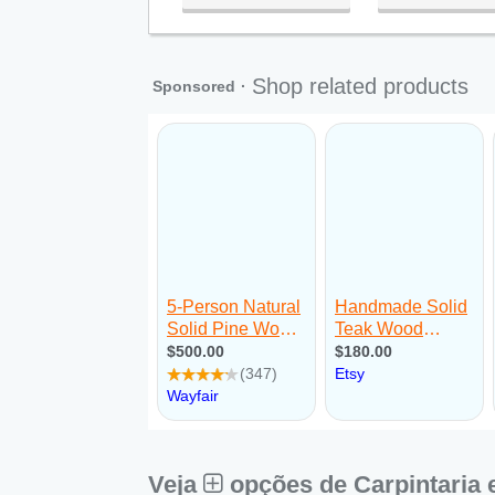
●
Qua:
09:00 - 18:00
Abre ás 09
Qui:
09:00 - 18:00
Sex:
09:00 - 18:00
Sáb:
Fechado
Dom:
Fechado
Veja
opções de Carpintaria