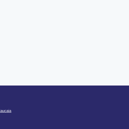
Caucaia