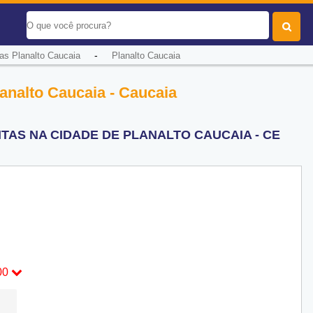
-
tas Planalto Caucaia
Planalto Caucaia
lanalto Caucaia - Caucaia
TAS NA CIDADE DE PLANALTO CAUCAIA - CE
00