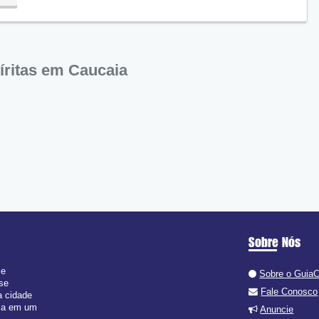
:00
íritas em Caucaia
Sobre Nós
 e
Sobre o Guia
 se
Fale Conosco
a cidade
isa em um
Anuncie