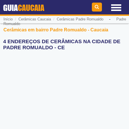
GUIA
CAUCAIA
/
/
-
Início
Cerâmicas Caucaia
Cerâmicas Padre Romualdo
Padre
Romualdo
Cerâmicas em bairro Padre Romualdo - Caucaia
4 ENDEREÇOS DE CERÂMICAS NA CIDADE DE
PADRE ROMUALDO - CE