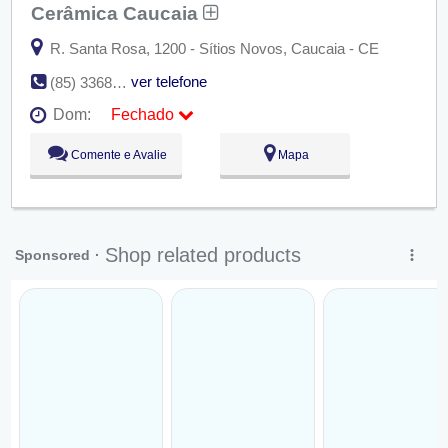
Sáb:
Fechado
Cerâmica Caucaia
Dom:
Fechado
R. Santa Rosa, 1200 - Sítios Novos, Caucaia - CE
ver telefone
(85) 3368-6162
Dom:
Fechado
Seg:
09:00 - 18:00
Comente e Avalie
Mapa
Ter:
09:00 - 18:00
Qua:
09:00 - 18:00
Qui:
09:00 - 18:00
Sex:
09:00 - 18:00
Sáb:
Fechado
Dom:
Fechado