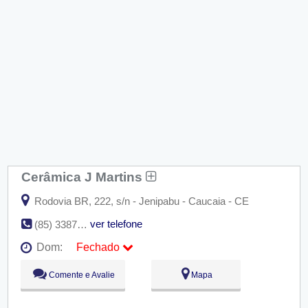
Cerâmica J Martins
Rodovia BR, 222, s/n - Jenipabu - Caucaia - CE
ver telefone
(85) 3387-5544 / (85) 3342-6655
Dom:
Fechado
Seg:
09:00 - 18:00
Comente e Avalie
Mapa
Ter:
09:00 - 18:00
Qua:
09:00 - 18:00
Qui:
09:00 - 18:00