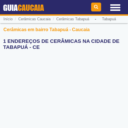
GUIA
CAUCAIA
/
/
-
Início
Cerâmicas Caucaia
Cerâmicas Tabapuá
Tabapuá
Cerâmicas em bairro Tabapuá - Caucaia
1 ENDEREÇOS DE CERÂMICAS NA CIDADE DE
TABAPUÁ - CE