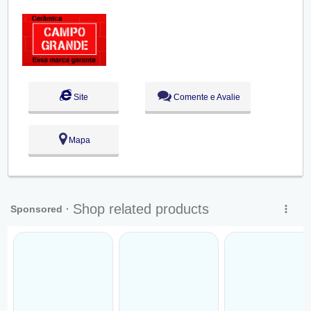
Qui:
09:00 - 18:00
Sex:
09:00 - 18:00
Sáb:
Fechado
Dom:
Fechado
Site
Comente e Avalie
Mapa