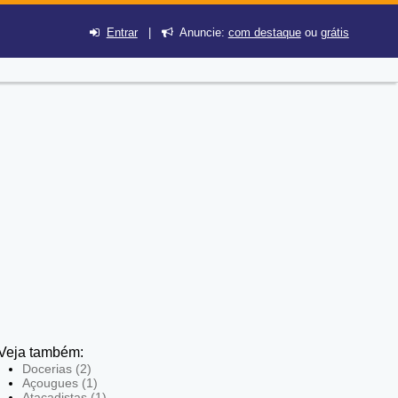
Entrar
|
Anuncie:
com destaque
ou
grátis
Veja também:
Docerias (2)
Açougues (1)
Atacadistas (1)