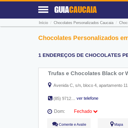
GUIA
CAUCAIA
/
/
Início
Chocolates Personalizados Caucaia
Choc
Chocolates Personalizados em
1 ENDEREÇOS DE CHOCOLATES PE
Trufas e Chocolates Black or 
Avenida C, s/n, bloco 4, apartamento 11
ver telefone
(85) 9712-9335 / (85) 9950-5149 / (85) 8592-8552
Dom:
Fechado
Seg:
09:00 - 18:00
Comente e Avalie
Mapa
Ter:
09:00 - 18:00