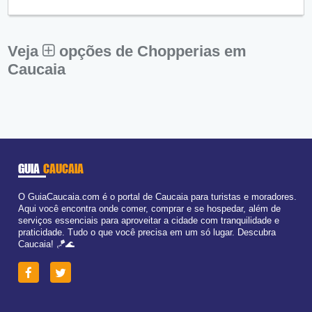
Qui:
09:00 - 18:00
Sex:
09:00 - 18:00
Sáb:
Fechado
Dom:
Fechado
Veja
opções de Chopperias em
Caucaia
GUIA
CAUCAIA
O GuiaCaucaia.com é o portal de Caucaia para turistas e moradores.
Aqui você encontra onde comer, comprar e se hospedar, além de
serviços essenciais para aproveitar a cidade com tranquilidade e
praticidade. Tudo o que você precisa em um só lugar. Descubra
Caucaia! 🪁🌊