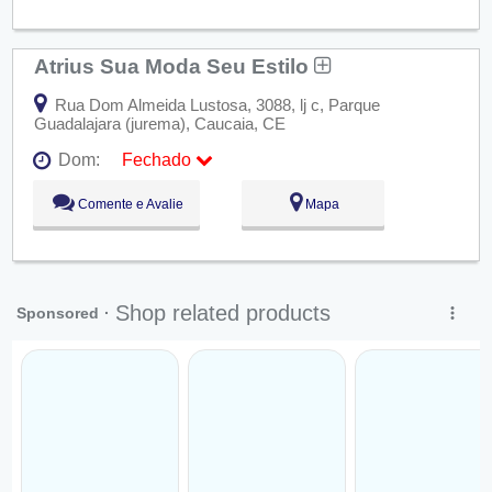
Qui:
09:00 - 18:00
Sex:
09:00 - 18:00
Sáb:
Fechado
Atrius Sua Moda Seu Estilo
Dom:
Fechado
Rua Dom Almeida Lustosa, 3088, lj c, Parque
Guadalajara (jurema), Caucaia, CE
Dom:
Fechado
Seg:
09:00 - 18:00
Comente e Avalie
Mapa
Ter:
09:00 - 18:00
Qua:
09:00 - 18:00
Qui:
09:00 - 18:00
Sex:
09:00 - 18:00
Sáb:
Fechado
Dom:
Fechado