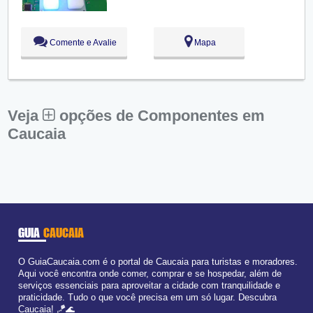
Sex:
09:00 - 18:00
Sáb:
Fechado
Dom:
Fechado
Comente e Avalie
Mapa
Veja
opções de Componentes em
Caucaia
GUIA
CAUCAIA
O GuiaCaucaia.com é o portal de Caucaia para turistas e moradores.
Aqui você encontra onde comer, comprar e se hospedar, além de
serviços essenciais para aproveitar a cidade com tranquilidade e
praticidade. Tudo o que você precisa em um só lugar. Descubra
Caucaia! 🪁🌊