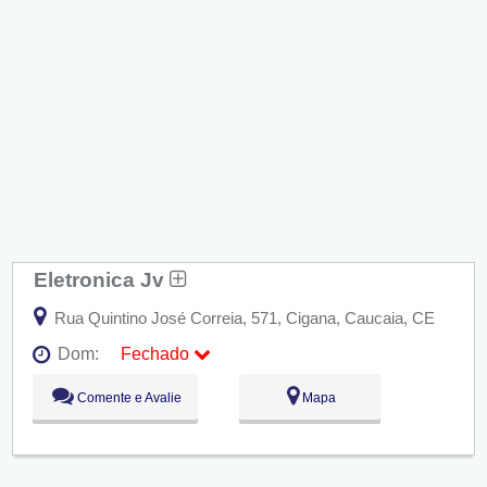
Eletronica Jv
Rua Quintino José Correia, 571, Cigana, Caucaia, CE
Dom:
Fechado
Seg:
09:00 - 18:00
Comente e Avalie
Mapa
Ter:
09:00 - 18:00
Qua:
09:00 - 18:00
Qui:
09:00 - 18:00
Sex:
09:00 - 18:00
Sáb:
Fechado