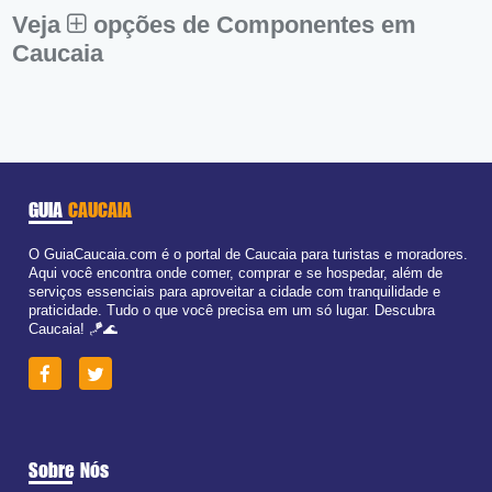
Dom:
Fechado
Veja
opções de Componentes em
Caucaia
GUIA
CAUCAIA
O GuiaCaucaia.com é o portal de Caucaia para turistas e moradores.
Aqui você encontra onde comer, comprar e se hospedar, além de
serviços essenciais para aproveitar a cidade com tranquilidade e
praticidade. Tudo o que você precisa em um só lugar. Descubra
Caucaia! 🪁🌊
Sobre Nós