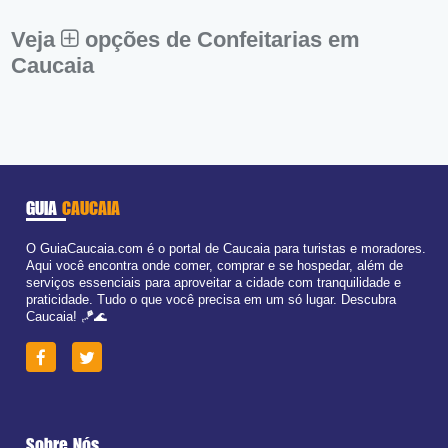
Sáb:
Fechado
Dom:
Fechado
Veja
opções de Confeitarias em
Caucaia
GUIA
CAUCAIA
O GuiaCaucaia.com é o portal de Caucaia para turistas e moradores.
Aqui você encontra onde comer, comprar e se hospedar, além de
serviços essenciais para aproveitar a cidade com tranquilidade e
praticidade. Tudo o que você precisa em um só lugar. Descubra
Caucaia! 🪁🌊
Sobre Nós