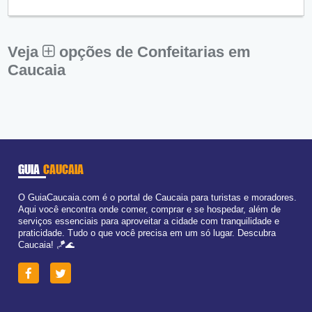
Qui:
09:00 - 18:00
Sex:
09:00 - 18:00
Sáb:
Fechado
Dom:
Fechado
Veja
opções de Confeitarias em
Caucaia
GUIA
CAUCAIA
O GuiaCaucaia.com é o portal de Caucaia para turistas e moradores.
Aqui você encontra onde comer, comprar e se hospedar, além de
serviços essenciais para aproveitar a cidade com tranquilidade e
praticidade. Tudo o que você precisa em um só lugar. Descubra
Caucaia! 🪁🌊