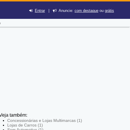
Entrar
|
Anuncie:
com destaque
ou
grátis
o
Veja também:
Concessionárias e Lojas Multimarcas (1)
Lojas de Carros (1)
Som Automotivo (1)