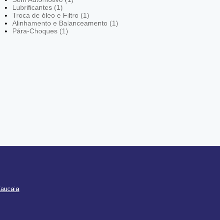
Lubrificantes (1)
Troca de óleo e Filtro (1)
Alinhamento e Balanceamento (1)
Pára-Choques (1)
Caucaia