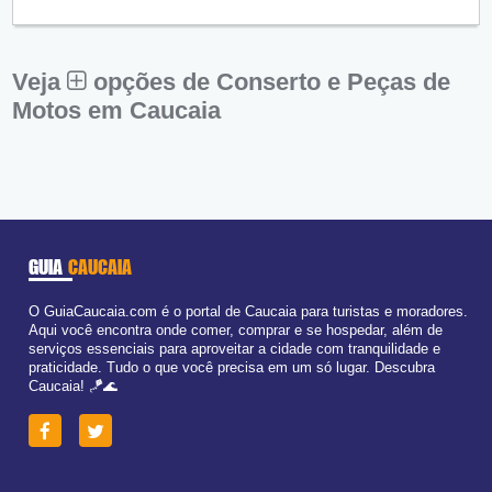
Qui:
09:00 - 18:00
Sex:
09:00 - 18:00
Sáb:
Fechado
Dom:
Fechado
Veja
opções de Conserto e Peças de
Motos em Caucaia
GUIA
CAUCAIA
O GuiaCaucaia.com é o portal de Caucaia para turistas e moradores.
Aqui você encontra onde comer, comprar e se hospedar, além de
serviços essenciais para aproveitar a cidade com tranquilidade e
praticidade. Tudo o que você precisa em um só lugar. Descubra
Caucaia! 🪁🌊