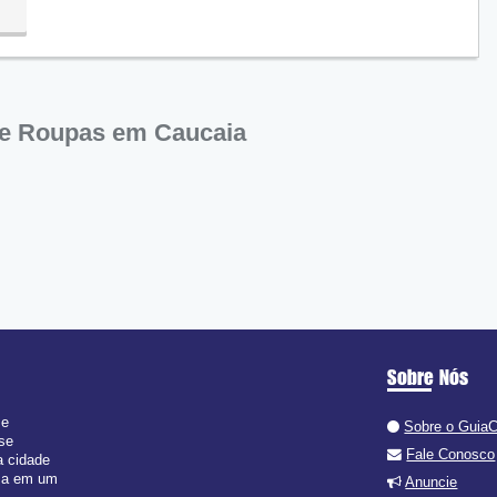
de Roupas em Caucaia
Sobre Nós
 e
Sobre o Guia
 se
Fale Conosco
a cidade
isa em um
Anuncie