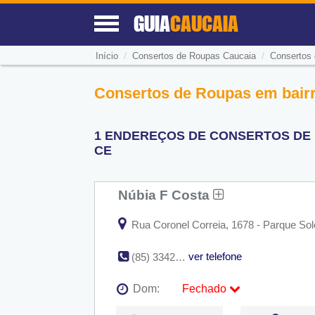
GUIA
CAUCAIA
/
/
Início
Consertos de Roupas Caucaia
Consertos
Consertos de Roupas em bairr
1 ENDEREÇOS DE CONSERTOS DE 
CE
Núbia F Costa
Rua Coronel Correia, 1678 - Parque Sol
ver telefone
(85) 3342-3500
Dom:
Fechado
Seg:
09:00 - 18:00