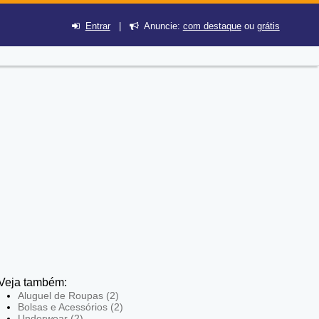
Entrar
|
Anuncie:
com destaque
ou
grátis
Veja também:
Aluguel de Roupas (2)
Bolsas e Acessórios (2)
Underwear (2)