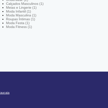
Calçados Masculinos (1)
Meias e Lingerie (1)
Moda Infantil (1)
Moda Masculina (1)
Roupas Íntimas (1)
Moda Festa (1)
Moda Fitness (1)
Caucaia