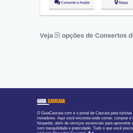
Comente e Avalie
Mapa
Ter:
09:00 - 18:00
Qua:
09:00 - 18:00
Qui:
09:00 - 18:00
Sex:
09:00 - 18:00
Sáb:
Fechado
Dom:
Fechado
Veja
opções de Consertos 
GUIA
CAUCAIA
O GuiaCaucaia.com é o portal de Caucaia para turistas
moradores. Aqui você encontra onde comer, comprar e
hospedar, além de serviços essenciais para aproveitar 
com tranquilidade e praticidade. Tudo o que você prec