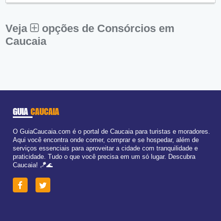
Sex:
09:00 - 18:00
Sáb:
Fechado
Dom:
Fechado
Veja
opções de Consórcios em
Caucaia
GUIA
CAUCAIA
O GuiaCaucaia.com é o portal de Caucaia para turistas e moradores.
Aqui você encontra onde comer, comprar e se hospedar, além de
serviços essenciais para aproveitar a cidade com tranquilidade e
praticidade. Tudo o que você precisa em um só lugar. Descubra
Caucaia! 🪁🌊