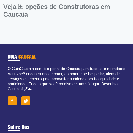
Dom:
Fechado
Veja
opções de Construtoras em
Caucaia
GUIA
CAUCAIA
O GuiaCaucaia.com é o portal de Caucaia para turistas e moradores.
Aqui você encontra onde comer, comprar e se hospedar, além de
serviços essenciais para aproveitar a cidade com tranquilidade e
praticidade. Tudo o que você precisa em um só lugar. Descubra
Caucaia! 🪁🌊
Sobre Nós