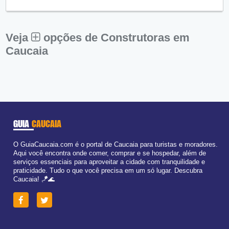
Qui:
09:00 - 18:00
Sex:
09:00 - 18:00
Sáb:
Fechado
Dom:
Fechado
Veja
opções de Construtoras em
Caucaia
GUIA
CAUCAIA
O GuiaCaucaia.com é o portal de Caucaia para turistas e moradores.
Aqui você encontra onde comer, comprar e se hospedar, além de
serviços essenciais para aproveitar a cidade com tranquilidade e
praticidade. Tudo o que você precisa em um só lugar. Descubra
Caucaia! 🪁🌊