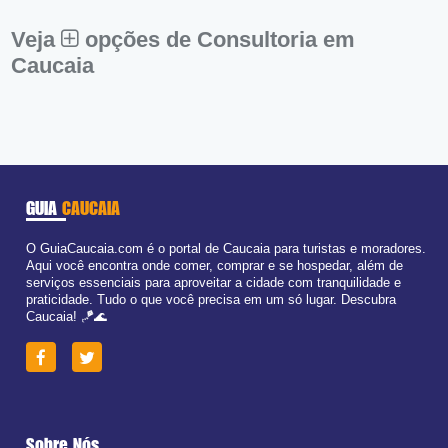
Sáb:
Fechado
Dom:
Fechado
Veja
opções de Consultoria em
Caucaia
GUIA
CAUCAIA
O GuiaCaucaia.com é o portal de Caucaia para turistas e moradores.
Aqui você encontra onde comer, comprar e se hospedar, além de
serviços essenciais para aproveitar a cidade com tranquilidade e
praticidade. Tudo o que você precisa em um só lugar. Descubra
Caucaia! 🪁🌊
Sobre Nós