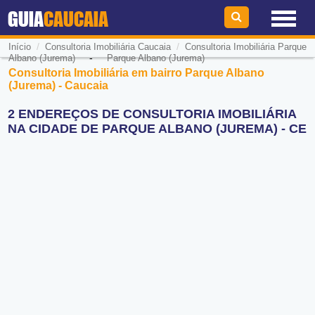
GUIA
CAUCAIA
/
/
Início
Consultoria Imobiliária Caucaia
Consultoria Imobiliária Parque
-
Albano (Jurema)
Parque Albano (Jurema)
Consultoria Imobiliária em bairro Parque Albano
(Jurema) - Caucaia
2 ENDEREÇOS DE CONSULTORIA IMOBILIÁRIA
NA CIDADE DE PARQUE ALBANO (JUREMA) - CE