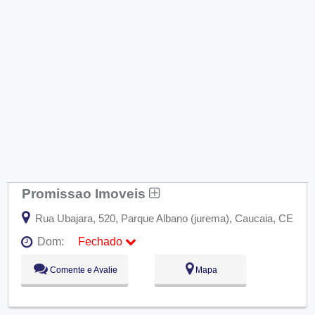
Promissao Imoveis
Rua Ubajara, 520, Parque Albano (jurema), Caucaia, CE
Dom:
Fechado
Seg:
09:00 - 18:00
Comente e Avalie
Mapa
Ter:
09:00 - 18:00
Qua:
09:00 - 18:00
Qui:
09:00 - 18:00
Sex:
09:00 - 18:00