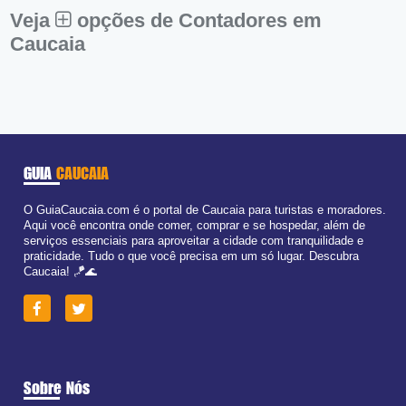
Dom:
Fechado
Veja
opções de Contadores em
Caucaia
GUIA
CAUCAIA
O GuiaCaucaia.com é o portal de Caucaia para turistas e moradores.
Aqui você encontra onde comer, comprar e se hospedar, além de
serviços essenciais para aproveitar a cidade com tranquilidade e
praticidade. Tudo o que você precisa em um só lugar. Descubra
Caucaia! 🪁🌊
Sobre Nós