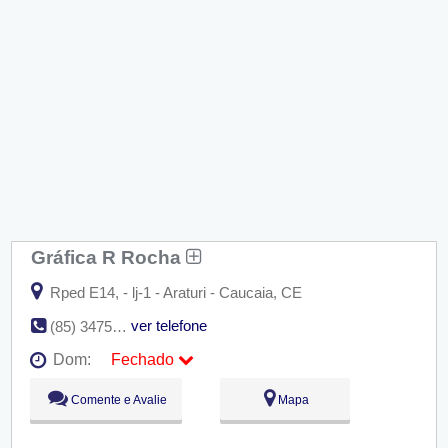
Gráfica R Rocha
Rped E14, - lj-1 - Araturi - Caucaia, CE
ver telefone
(85) 3475-1107
Dom:
Fechado
Seg:
09:00 - 18:00
Comente e Avalie
Mapa
Ter:
09:00 - 18:00
Qua:
09:00 - 18:00
Qui:
09:00 - 18:00