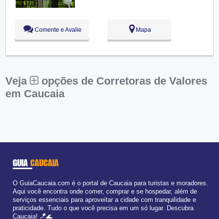
Sex:
09:00 - 18:00
Sáb:
Fechado
Dom:
Fechado
Comente e Avalie
Mapa
Veja
opções de Corretoras de Valores
em Caucaia
GUIA
CAUCAIA
O GuiaCaucaia.com é o portal de Caucaia para turistas e moradores.
Aqui você encontra onde comer, comprar e se hospedar, além de
serviços essenciais para aproveitar a cidade com tranquilidade e
praticidade. Tudo o que você precisa em um só lugar. Descubra
Caucaia! 🪁🌊