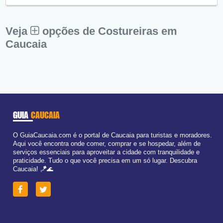
Sex:
09:00 - 18:00
Sáb:
Fechado
Dom:
Fechado
Veja
opções de Costureiras em
Caucaia
GUIA
CAUCAIA
O GuiaCaucaia.com é o portal de Caucaia para turistas e moradores.
Aqui você encontra onde comer, comprar e se hospedar, além de
serviços essenciais para aproveitar a cidade com tranquilidade e
praticidade. Tudo o que você precisa em um só lugar. Descubra
Caucaia! 🪁🌊