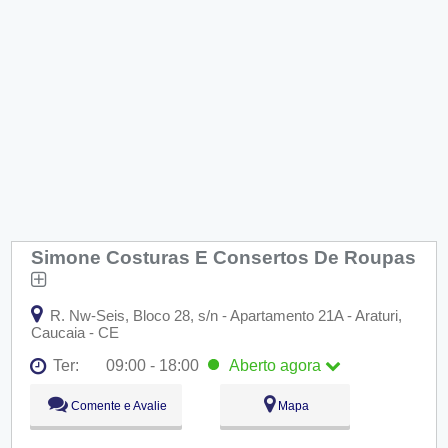
Simone Costuras E Consertos De Roupas
R. Nw-Seis, Bloco 28, s/n - Apartamento 21A - Araturi,
Caucaia - CE
Ter:
09:00 - 18:00
Aberto
agora
Seg:
09:00 - 18:00
Comente e Avalie
Mapa
Ter:
09:00 - 18:00
Aberto
agora
Qua:
09:00 - 18:00
Qui:
09:00 - 18:00