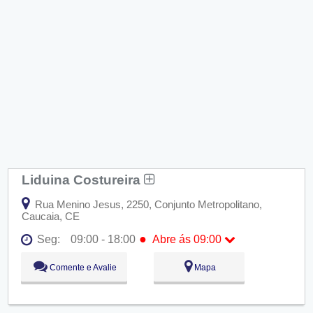
Liduina Costureira
Rua Menino Jesus, 2250, Conjunto Metropolitano,
Caucaia, CE
●
Seg:
09:00 - 18:00
Abre ás 09:00
●
Seg:
09:00 - 18:00
Abre ás 09:00
Comente e Avalie
Mapa
Ter:
09:00 - 18:00
Qua:
09:00 - 18:00
Qui:
09:00 - 18:00
Sex:
09:00 - 18:00