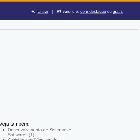
Entrar
|
Anuncie:
com destaque
ou
grátis
Veja também:
Desenvolvimento de Sistemas e
Softwares (1)
Assistências Técnicas de