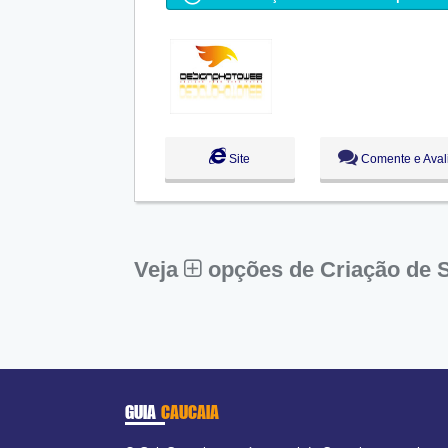
Qua:
09:00 - 18:00
Qui:
09:00 - 18:00
Sex:
09:00 - 18:00
Sáb:
Fechado
Dom:
Fechado
Site
Comente e Aval
Veja
opções de Criação de 
GUIA
CAUCAIA