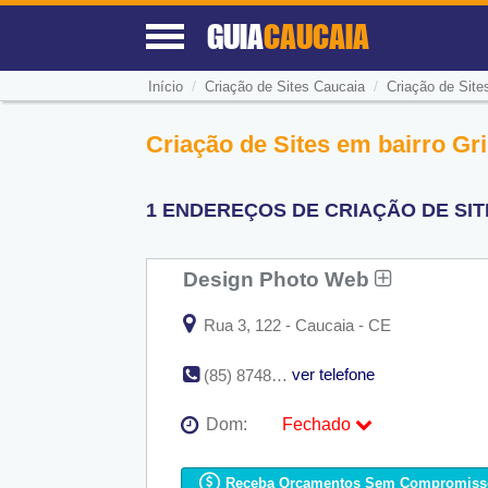
GUIA
CAUCAIA
/
/
Início
Criação de Sites Caucaia
Criação de Sites
Criação de Sites em bairro Gri
1 ENDEREÇOS DE CRIAÇÃO DE SITE
Design Photo Web
Rua 3, 122 - Caucaia - CE
ver telefone
(85) 8748-5097 / (85) 9705-0186
Dom:
Fechado
Seg:
09:00 - 18:00
Ter:
09:00 - 18:00
Receba Orçamentos Sem Compromiss