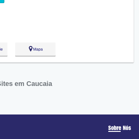
ie
Mapa
Sites em Caucaia
Sobre Nós