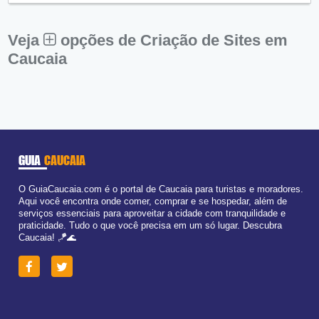
Sex:
09:00 - 18:00
Sáb:
Fechado
Dom:
Fechado
Veja
opções de Criação de Sites em
Caucaia
GUIA
CAUCAIA
O GuiaCaucaia.com é o portal de Caucaia para turistas e moradores.
Aqui você encontra onde comer, comprar e se hospedar, além de
serviços essenciais para aproveitar a cidade com tranquilidade e
praticidade. Tudo o que você precisa em um só lugar. Descubra
Caucaia! 🪁🌊