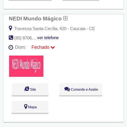
Qua:
09:00 - 18:00
Qui:
09:00 - 18:00
Sex:
09:00 - 18:00
Sáb:
Fechado
NEDI Mundo Mágico
Dom:
Fechado
Travessa Santa Cecília, 420 - Caucaia - CE
ver telefone
(85) 8706-4000
Dom:
Fechado
Seg:
09:00 - 18:00
Ter:
09:00 - 18:00
Qua:
09:00 - 18:00
Qui:
09:00 - 18:00
Sex:
09:00 - 18:00
Sáb:
Fechado
Dom:
Fechado
Site
Comente e Avalie
Mapa