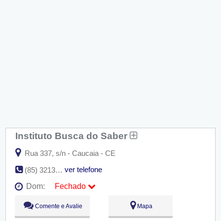
Instituto Busca do Saber
Rua 337, s/n - Caucaia - CE
ver telefone
(85) 3213-5181
Dom:
Fechado
Seg:
09:00 - 18:00
Comente e Avalie
Mapa
Ter:
09:00 - 18:00
Qua:
09:00 - 18:00