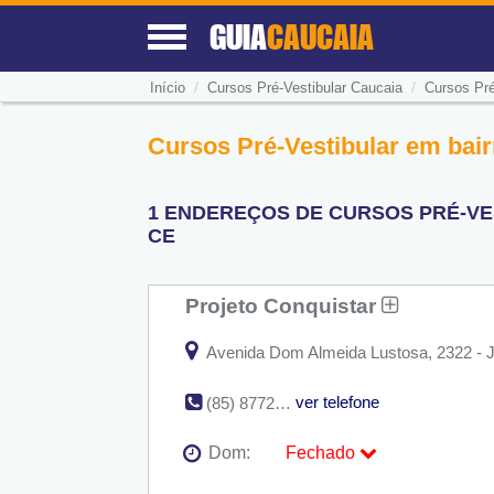
GUIA
CAUCAIA
/
/
Início
Cursos Pré-Vestibular Caucaia
Cursos Pré
Cursos Pré-Vestibular em bai
1 ENDEREÇOS DE CURSOS PRÉ-VE
CE
Projeto Conquistar
Avenida Dom Almeida Lustosa, 2322 - 
ver telefone
(85) 8772-3929 / (85) 9722-8171
Dom:
Fechado
Seg:
09:00 - 18:00