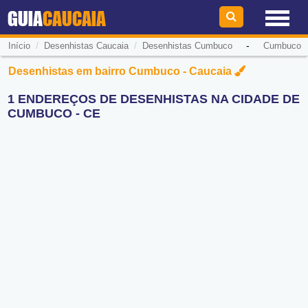
GUIA
CAUCAIA
/
/
-
Início
Desenhistas Caucaia
Desenhistas Cumbuco
Cumbuco
Desenhistas em bairro Cumbuco - Caucaia
1 ENDEREÇOS DE DESENHISTAS NA CIDADE DE
CUMBUCO - CE