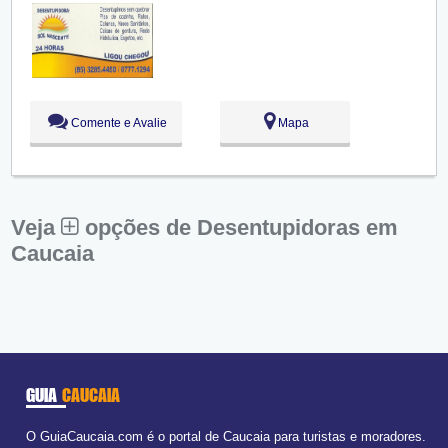
Sex:
09:00 - 18:00
Sáb:
Fechado
Dom:
Fechado
Comente e Avalie
Mapa
Veja
opções de Desentupidoras em
Caucaia
GUIA
CAUCAIA
O GuiaCaucaia.com é o portal de Caucaia para turistas e moradores.