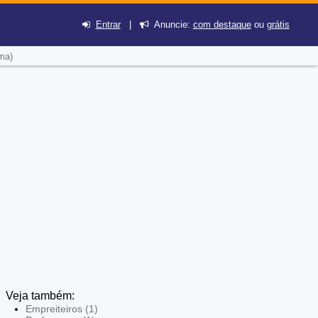
Entrar
|
Anuncie:
com destaque
ou
grátis
ma)
Veja também:
Empreiteiros (1)