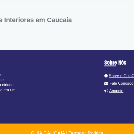
 Interiores em Caucaia
Sobre Nós
 e
Sobre o Guia
 se
Fale Conosco
a cidade
isa em um
Anuncie
GUIA CAUCAIA |
Termos
|
Política