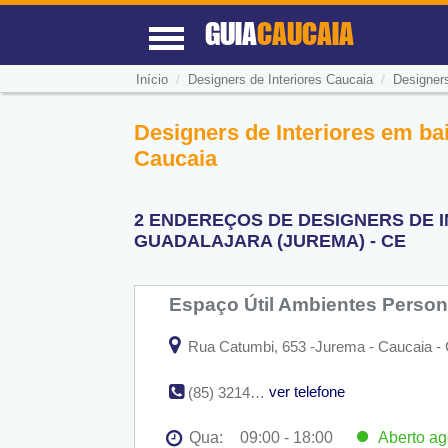
GUIA
CAUCAIA
/
/
Início
Designers de Interiores Caucaia
Designers
Designers de Interiores em ba
Caucaia
2 ENDEREÇOS DE DESIGNERS DE 
GUADALAJARA (JUREMA) - CE
Espaço Útil Ambientes Perso
Rua Catumbi, 653 -Jurema - Caucaia -
ver telefone
(85) 3214-1315
Qua:
09:00 - 18:00
Aberto
ag