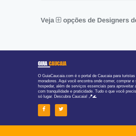
Sex:
09:00 - 18:00
Sáb:
Fechado
Dom:
Fechado
Veja
opções de Designers de
GUIA
CAUCAIA
O GuiaCaucaia.com é o portal de Caucaia para turistas
moradores. Aqui você encontra onde comer, comprar e
hospedar, além de serviços essenciais para aproveitar 
com tranquilidade e praticidade. Tudo o que você prec
só lugar. Descubra Caucaia! 🪁🌊