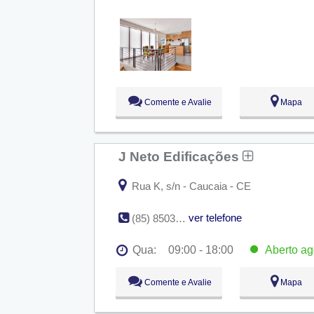
Seg:
09:00 - 18:00
Ter:
09:00 - 18:00
Qua:
09:00 - 18:00
Aberto
ago
Qui:
09:00 - 18:00
Sex:
09:00 - 18:00
Sáb:
Fechado
Dom:
Fechado
Comente e Avalie
Mapa
J Neto Edificações
Rua K, s/n - Caucaia - CE
ver telefone
(85) 8503-3708 / (85) 8154-1092
Qua:
09:00 - 18:00
Aberto
ag
Seg:
09:00 - 18:00
Comente e Avalie
Mapa
Ter:
09:00 - 18:00
Qua:
09:00 - 18:00
Aberto
ago
Qui:
09:00 - 18:00