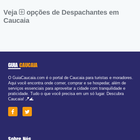
Sáb:
Fechado
Dom:
Fechado
Veja
opções de Despachantes em
Caucaia
GUIA
CAUCAIA
O GuiaCaucaia.com é o portal de Caucaia para turistas e moradores.
Aqui você encontra onde comer, comprar e se hospedar, além de
serviços essenciais para aproveitar a cidade com tranquilidade e
praticidade. Tudo o que você precisa em um só lugar. Descubra
Caucaia! 🪁🌊
Sobre Nós