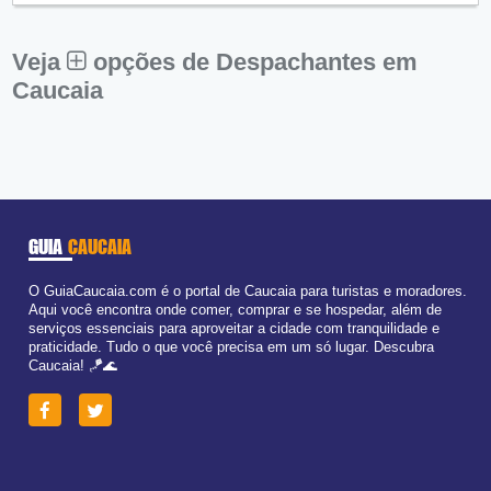
Sex:
09:00 - 18:00
Sáb:
Fechado
Dom:
Fechado
Veja
opções de Despachantes em
Caucaia
GUIA
CAUCAIA
O GuiaCaucaia.com é o portal de Caucaia para turistas e moradores.
Aqui você encontra onde comer, comprar e se hospedar, além de
serviços essenciais para aproveitar a cidade com tranquilidade e
praticidade. Tudo o que você precisa em um só lugar. Descubra
Caucaia! 🪁🌊