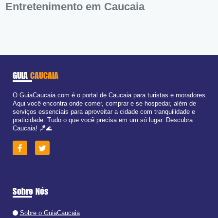
Entretenimento em Caucaia
GUIA
CAUCAIA
O GuiaCaucaia.com é o portal de Caucaia para turistas e moradores.
Aqui você encontra onde comer, comprar e se hospedar, além de
serviços essenciais para aproveitar a cidade com tranquilidade e
praticidade. Tudo o que você precisa em um só lugar. Descubra
Caucaia! 🪁🌊
Sobre Nós
Sobre o GuiaCaucaia