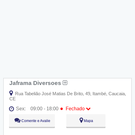
Jaframa Diversoes
Rua Tabelião José Matias De Brito, 49, Itambé, Caucaia,
CE
●
Sex:
09:00 - 18:00
Fechado
Seg:
09:00 - 18:00
Comente e Avalie
Mapa
Ter:
09:00 - 18:00
Qua:
09:00 - 18:00
Qui:
09:00 - 18:00