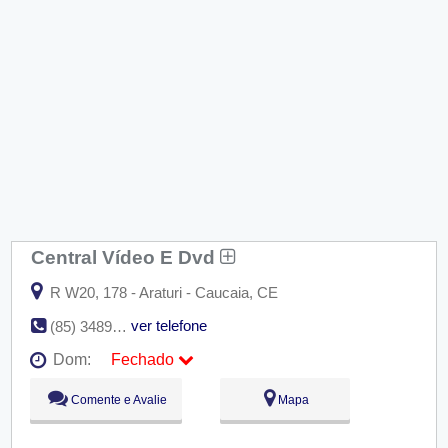
Central Vídeo E Dvd
R W20, 178 - Araturi - Caucaia, CE
ver telefone
(85) 3489-4738
Dom:
Fechado
Seg:
09:00 - 18:00
Comente e Avalie
Mapa
Ter:
09:00 - 18:00
Qua:
09:00 - 18:00
Qui:
09:00 - 18:00