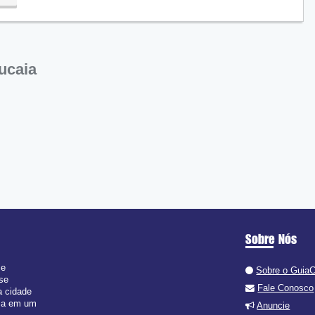
ucaia
Sobre Nós
 e
Sobre o Guia
 se
Fale Conosco
a cidade
isa em um
Anuncie