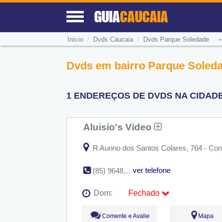
GUIA
CAUCAIA
/
/
Início
Dvds Caucaia
Dvds Parque Soledade
Dvds em bairro Parque Soleda
1 ENDEREÇOS DE DVDS NA CIDAD
Aluisio's Video
R Aurino dos Santos Colares, 764 - Con
ver telefone
(85) 9648-9793 / (85) 8127-7141 / (85) 9219-9025
Dom:
Fechado
Seg:
09:00 - 18:00
Comente e Avalie
Mapa
Ter:
09:00 - 18:00