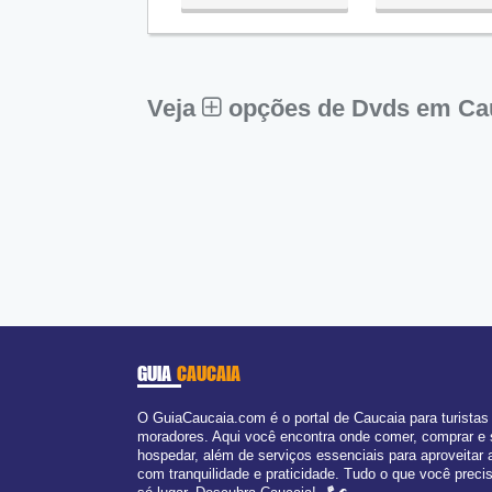
Qua:
09:00 - 18:00
Qui:
09:00 - 18:00
Sex:
09:00 - 18:00
Sáb:
Fechado
Dom:
Fechado
Veja
opções de Dvds em Ca
GUIA
CAUCAIA
O GuiaCaucaia.com é o portal de Caucaia para turistas
moradores. Aqui você encontra onde comer, comprar e
hospedar, além de serviços essenciais para aproveitar 
com tranquilidade e praticidade. Tudo o que você prec