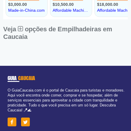
Veja
opções de Empilhadeiras em
Caucaia
GUIA
CAUCAIA
O GuiaCaucaia.com é o portal de Caucaia para turistas e moradores.
Aqui você encontra onde comer, comprar e se hospedar, além de
serviços essenciais para aproveitar a cidade com tranquilidade e
praticidade. Tudo o que você precisa em um só lugar. Descubra
Caucaia! 🪁🌊