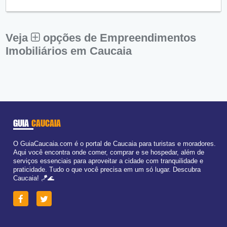
Qui:
09:00 - 18:00
Sex:
09:00 - 18:00
Sáb:
Fechado
Dom:
Fechado
Veja
opções de Empreendimentos
Imobiliários em Caucaia
GUIA
CAUCAIA
O GuiaCaucaia.com é o portal de Caucaia para turistas e moradores.
Aqui você encontra onde comer, comprar e se hospedar, além de
serviços essenciais para aproveitar a cidade com tranquilidade e
praticidade. Tudo o que você precisa em um só lugar. Descubra
Caucaia! 🪁🌊