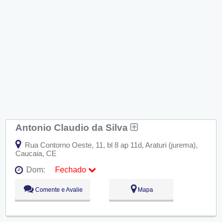
Antonio Claudio da Silva
Rua Contorno Oeste, 11, bl 8 ap 11d, Araturi (jurema),
Caucaia, CE
Dom:
Fechado
Seg:
09:00 - 18:00
Comente e Avalie
Mapa
Ter:
09:00 - 18:00
Qua:
09:00 - 18:00
Qui:
09:00 - 18:00
Sex:
09:00 - 18:00