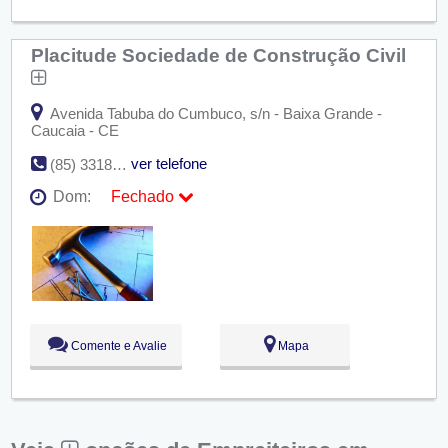
Qui:
09:00 - 18:00
Sex:
09:00 - 18:00
Sáb:
Fechado
Placitude Sociedade de Construção Civil
Dom:
Fechado
Avenida Tabuba do Cumbuco, s/n - Baixa Grande -
Caucaia - CE
ver telefone
(85) 3318-7333
Dom:
Fechado
Seg:
09:00 - 18:00
Ter:
09:00 - 18:00
Qua:
09:00 - 18:00
Qui:
09:00 - 18:00
Sex:
09:00 - 18:00
Sáb:
Fechado
Dom:
Fechado
Comente e Avalie
Mapa