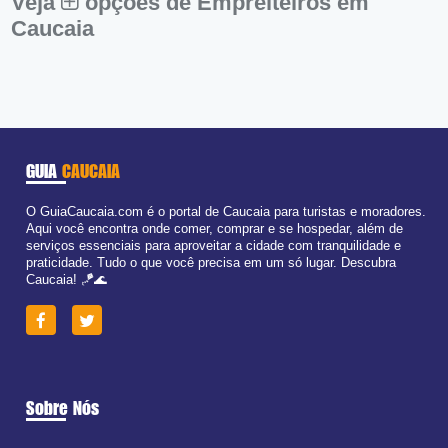
Veja
opções de Empreiteiros em
Caucaia
GUIA
CAUCAIA
O GuiaCaucaia.com é o portal de Caucaia para turistas e moradores.
Aqui você encontra onde comer, comprar e se hospedar, além de
serviços essenciais para aproveitar a cidade com tranquilidade e
praticidade. Tudo o que você precisa em um só lugar. Descubra
Caucaia! 🪁🌊
Sobre Nós