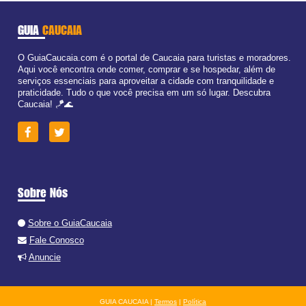
GUIA
CAUCAIA
O GuiaCaucaia.com é o portal de Caucaia para turistas e moradores.
Aqui você encontra onde comer, comprar e se hospedar, além de
serviços essenciais para aproveitar a cidade com tranquilidade e
praticidade. Tudo o que você precisa em um só lugar. Descubra
Caucaia! 🪁🌊
Sobre Nós
Sobre o GuiaCaucaia
Fale Conosco
Anuncie
GUIA CAUCAIA |
Termos
|
Política