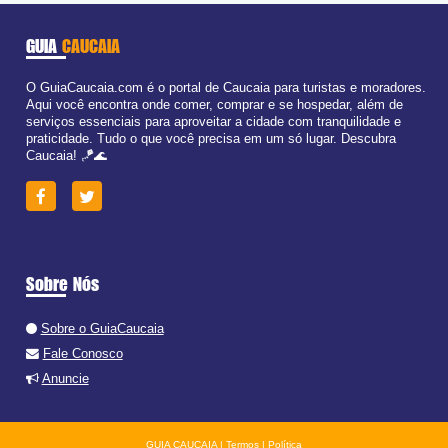
GUIA
CAUCAIA
O GuiaCaucaia.com é o portal de Caucaia para turistas e moradores.
Aqui você encontra onde comer, comprar e se hospedar, além de
serviços essenciais para aproveitar a cidade com tranquilidade e
praticidade. Tudo o que você precisa em um só lugar. Descubra
Caucaia! 🪁🌊
Sobre Nós
Sobre o GuiaCaucaia
Fale Conosco
Anuncie
GUIA CAUCAIA |
Termos
|
Política