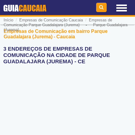
GUIA
CAUCAIA
/
/
Início
Empresas de Comunicação Caucaia
Empresas de
-
Comunicação Parque Guadalajara (Jurema)
Parque Guadalajara
(Jurema)
Empresas de Comunicação em bairro Parque
Guadalajara (Jurema) - Caucaia
3 ENDEREÇOS DE EMPRESAS DE
COMUNICAÇÃO NA CIDADE DE PARQUE
GUADALAJARA (JUREMA) - CE