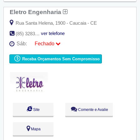
Sex:
09:00 - 18:00
Sáb:
Fechado
Eletro Engenharia
Dom:
Fechado
Rua Santa Helena, 1900 - Caucaia - CE
ver telefone
(85) 3283-5247 / (85) 3342-3394
Sáb:
Fechado
Seg:
09:00 - 18:00
Ter:
09:00 - 18:00
Receba Orçamentos Sem Compromisso
Qua:
09:00 - 18:00
Qui:
09:00 - 18:00
Sex:
09:00 - 18:00
Sáb:
Fechado
Dom:
Fechado
Site
Comente e Avalie
Mapa