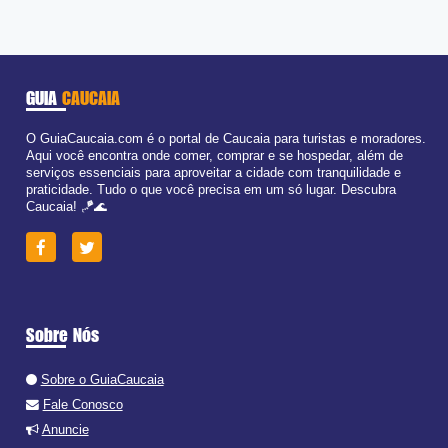
GUIA
CAUCAIA
O GuiaCaucaia.com é o portal de Caucaia para turistas e moradores.
Aqui você encontra onde comer, comprar e se hospedar, além de
serviços essenciais para aproveitar a cidade com tranquilidade e
praticidade. Tudo o que você precisa em um só lugar. Descubra
Caucaia! 🪁🌊
Sobre Nós
Sobre o GuiaCaucaia
Fale Conosco
Anuncie