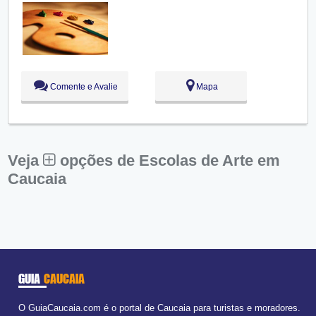
Seg:
09:00 - 18:00
Ter:
09:00 - 18:00
Qua:
09:00 - 18:00
Aberto
agora
Qui:
09:00 - 18:00
Sex:
09:00 - 18:00
Sáb:
Fechado
Dom:
Fechado
Comente e Avalie
Mapa
Veja
opções de Escolas de Arte em
Caucaia
GUIA
CAUCAIA
O GuiaCaucaia.com é o portal de Caucaia para turistas e moradores.