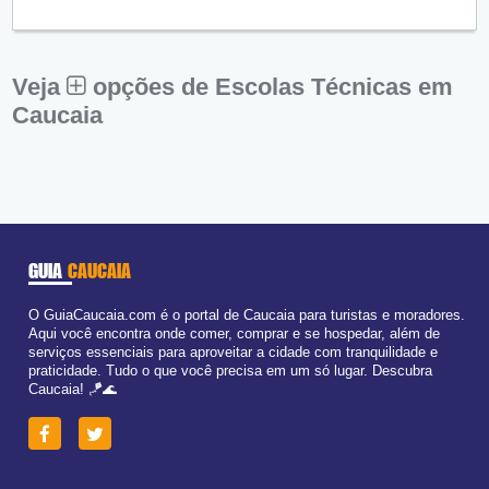
Qui:
09:00 - 18:00
Sex:
09:00 - 18:00
Sáb:
Fechado
Dom:
Fechado
Veja
opções de Escolas Técnicas em
Caucaia
GUIA
CAUCAIA
O GuiaCaucaia.com é o portal de Caucaia para turistas e moradores.
Aqui você encontra onde comer, comprar e se hospedar, além de
serviços essenciais para aproveitar a cidade com tranquilidade e
praticidade. Tudo o que você precisa em um só lugar. Descubra
Caucaia! 🪁🌊