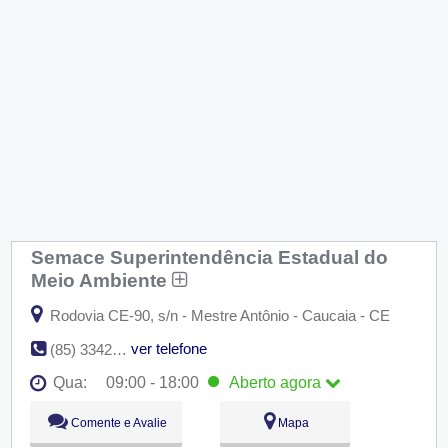
Semace Superintendência Estadual do
Meio Ambiente
Rodovia CE-90, s/n - Mestre Antônio - Caucaia - CE
ver telefone
(85) 3342-3060
Qua:
09:00 - 18:00
Aberto
agora
Seg:
09:00 - 18:00
Comente e Avalie
Mapa
Ter:
09:00 - 18:00
Qua:
09:00 - 18:00
Aberto
agora