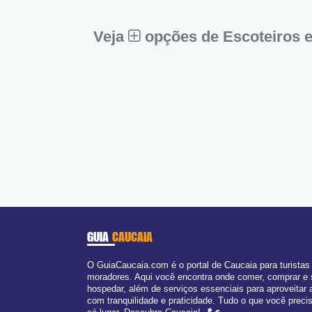
Sex:
09:00 - 18:00
Sáb:
Fechado
Dom:
Fechado
Veja
opções de Escoteiros 
GUIA
CAUCAIA
O GuiaCaucaia.com é o portal de Caucaia para turistas
moradores. Aqui você encontra onde comer, comprar e
hospedar, além de serviços essenciais para aproveitar 
com tranquilidade e praticidade. Tudo o que você prec