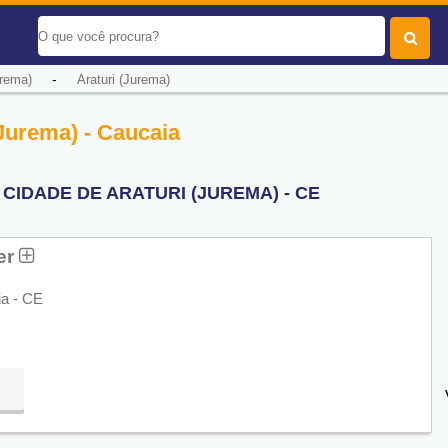
-
urema)
Araturi (Jurema)
(Jurema) - Caucaia
CIDADE DE ARATURI (JUREMA) - CE
ker
ia - CE