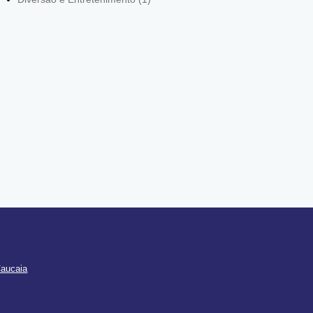
Caucaia