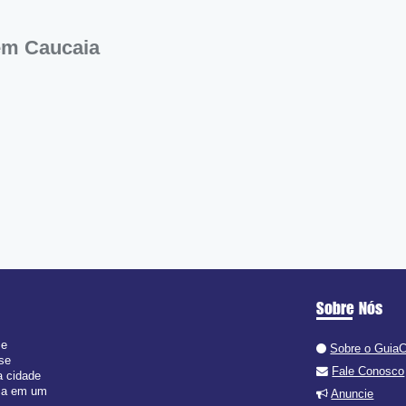
em Caucaia
Sobre Nós
 e
Sobre o Guia
 se
Fale Conosco
a cidade
isa em um
Anuncie