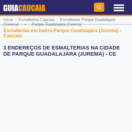
GUIA
CAUCAIA
/
/
Início
Esmalterias Caucaia
Esmalterias Parque Guadalajara
-
(Jurema)
Parque Guadalajara (Jurema)
Esmalterias em bairro Parque Guadalajara (Jurema) -
Caucaia
3 ENDEREÇOS DE ESMALTERIAS NA CIDADE
DE PARQUE GUADALAJARA (JUREMA) - CE