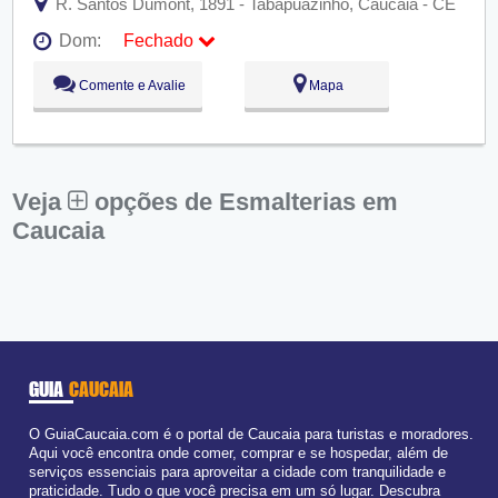
R. Santos Dumont, 1891 - Tabapuazinho, Caucaia - CE
Dom:
Fechado
Seg:
09:00 - 18:00
Comente e Avalie
Mapa
Ter:
09:00 - 18:00
Qua:
09:00 - 18:00
Qui:
09:00 - 18:00
Sex:
09:00 - 18:00
Sáb:
Fechado
Dom:
Fechado
Veja
opções de Esmalterias em
Caucaia
GUIA
CAUCAIA
O GuiaCaucaia.com é o portal de Caucaia para turistas e moradores.
Aqui você encontra onde comer, comprar e se hospedar, além de
serviços essenciais para aproveitar a cidade com tranquilidade e
praticidade. Tudo o que você precisa em um só lugar. Descubra